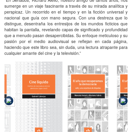
“En
Seriados
, Richard Aiello, nuestro amigo de tantos años, nos
sumerge en un viaje fascinante a través de su mirada analítica y
perspicaz. Un recorrido en el tiempo y en la ficción universal y
nacional que guía con mano segura. Con una destreza que lo
distingue, desentraña los entresijos de los mundos ficticios que
habitan la pantalla, revelando capas de significado y profundidad
que a menudo pasan desapercibidas. Su enfoque meticuloso y su
pasión por el medio audiovisual se reflejan en cada página,
haciendo que este libro sea, sin duda, una lectura atrapante para
cualquier amante del cine y la televisión.”
a
o
El año que
El
al
recuperamos
rec
o
Cine líquido
la
democracia
de
d