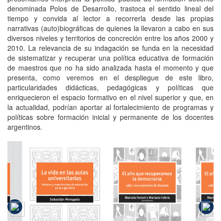
denominada Polos de Desarrollo, trastoca el sentido lineal del
tiempo y convida al lector a recorrerla desde las propias
narrativas (auto)biográficas de quienes la llevaron a cabo en sus
diversos niveles y territorios de concreción entre los años 2000 y
2010. La relevancia de su indagación se funda en la necesidad
de sistematizar y recuperar una política educativa de formación
de maestros que no ha sido analizada hasta el momento y que
presenta, como veremos en el despliegue de este libro,
particularidades didácticas, pedagógicas y políticas que
enriquecieron el espacio formativo en el nivel superior y que, en
la actualidad, podrían aportar al fortalecimiento de programas y
políticas sobre formación inicial y permanente de los docentes
argentinos.
El año que
El
La vida en
recuperamos
rec
o
las aulas
la
universitarias
democracia
de