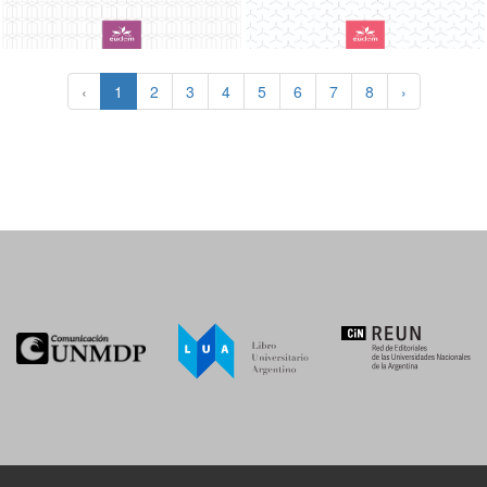
‹
1
2
3
4
5
6
7
8
›