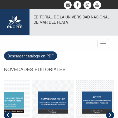
EDITORIAL DE LA UNIVERSIDAD NACIONAL
DE MAR DEL PLATA
Toggle
navigati
Descargar catálogo en PDF
NOVEDADES EDITORIALES
Arrecifes,
restingas y
bancos
Humanidades
Actives
rocosos de
anfibia