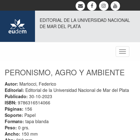
EDITORIAL DE LA UNIVERSIDAD NACIONAL
DE MAR DEL PLATA
Toggle
navigati
PERONISMO, AGRO Y AMBIENTE
Autor:
Martocci, Federico
Editorial:
Editorial de la Universidad Nacional de Mar del Plata
Publicado:
30-10-2023
ISBN:
9786316514066
Páginas:
156
Soporte:
Papel
Formato:
tapa blanda
Peso:
0 grs.
Ancho:
150 mm
Alto:
210 mm