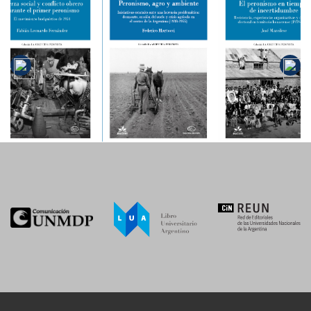
Fuerza
social y
El peronismo
conflicto
Peronismo,
en tiempos
obrero
agro y
de
durante el
ambiente
incertidumbre
primer
peronismo