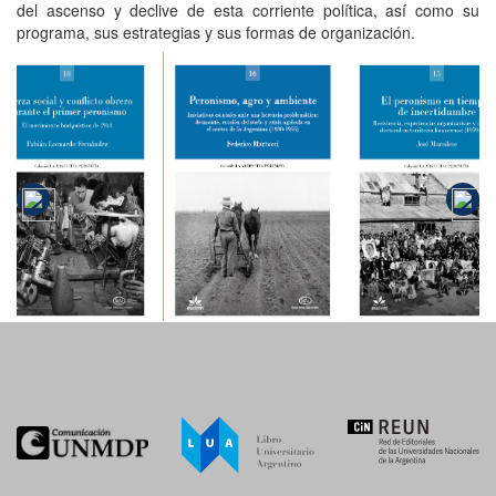
del ascenso y declive de esta corriente política, así como su
programa, sus estrategias y sus formas de organización.
Fuerza
social y
El peronismo
conflicto
Peronismo,
en tiempos
obrero
agro y
de
durante el
ambiente
incertidumbre
primer
peronismo