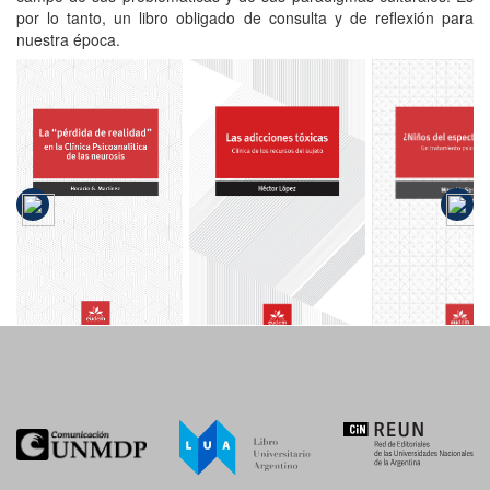
por lo tanto, un libro obligado de consulta y de reflexión para
nuestra época.
La "pérdida
de realidad"
Las
¿Niños d
en la Clínica
adicciones
espectr
Psicoanalítica
tóxicas
autista?
de las
neurosis