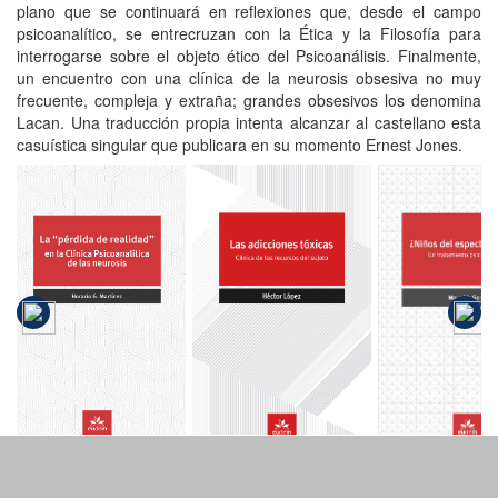
plano que se continuará en reflexiones que, desde el campo
psicoanalítico, se entrecruzan con la Ética y la Filosofía para
interrogarse sobre el objeto ético del Psicoanálisis. Finalmente,
un encuentro con una clínica de la neurosis obsesiva no muy
frecuente, compleja y extraña; grandes obsesivos los denomina
Lacan. Una traducción propia intenta alcanzar al castellano esta
casuística singular que publicara en su momento Ernest Jones.
La "pérdida
de realidad"
Las
¿Niños d
en la Clínica
adicciones
espectr
Psicoanalítica
tóxicas
autista?
de las
neurosis