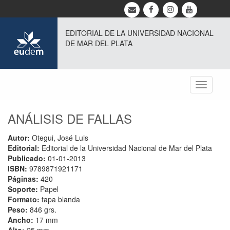
EDITORIAL DE LA UNIVERSIDAD NACIONAL
DE MAR DEL PLATA
Toggle
navigati
ANÁLISIS DE FALLAS
Autor:
Otegui, José Luis
Editorial:
Editorial de la Universidad Nacional de Mar del Plata
Publicado:
01-01-2013
ISBN:
9789871921171
Páginas:
420
Soporte:
Papel
Formato:
tapa blanda
Peso:
846 grs.
Ancho:
17 mm
Alto:
25 mm