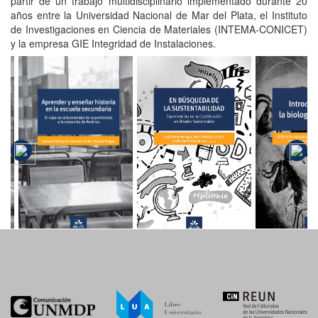
partir de un trabajo multidisciplinario implementado durante 20
años entre la Universidad Nacional de Mar del Plata, el Instituto
de Investigaciones en Ciencia de Materiales (INTEMA-CONICET)
y la empresa GIE Integridad de Instalaciones.
Aprender y
enseñar
En búsqueda
Introdu
historia en la
de la
a la bi
escuela
sustentabilidad
evolu
secundaria