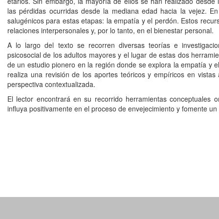
etarios. Sin embargo, la mayoría de ellos se han realizado desde 
las pérdidas ocurridas desde la mediana edad hacia la vejez. En
salugénicos para estas etapas: la empatía y el perdón. Estos recur
relaciones interpersonales y, por lo tanto, en el bienestar personal.
A lo largo del texto se recorren diversas teorías e investigac
psicosocial de los adultos mayores y el lugar de estas dos herramie
de un estudio pionero en la región donde se explora la empatía y el 
realiza una revisión de los aportes teóricos y empíricos en vista
perspectiva contextualizada.
El lector encontrará en su recorrido herramientas conceptuales 
influya positivamente en el proceso de envejecimiento y fomente un