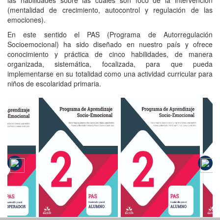
las habilidades sobre las cuales son foco de la intervención
(mentalidad de crecimiento, autocontrol y regulación de las
emociones).
En este sentido el PAS (Programa de Autorregulación
Socioemocional) ha sido diseñado en nuestro país y ofrece
conocimiento y práctica de cinco habilidades, de manera
organizada, sistemática, focalizada, para que pueda
implementarse en su totalidad como una actividad curricular para
niños de escolaridad primaria.
ma de
Programa de
Programa de
izaje
Aprendizaje
Aprendizaje
o-
Socio-
Socio-
onal.
Emocional.
Emocional.
nillo
Cuadernillo
Cuadernillo
2
N°2
N°2