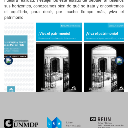
nuestra realidad. Festejemos este estado de debate, ampliemos
sus horizontes, conozcamos bien de qué se trata y encontremos
el equilibrio, para decir, por mucho tiempo más, ¡viva el
patrimonio!
Arrecifes,
restingas y
bancos
¡Viva el
¡Viva el
rocosos de
patrimonio!
patrimonio!
Mar del
Plata