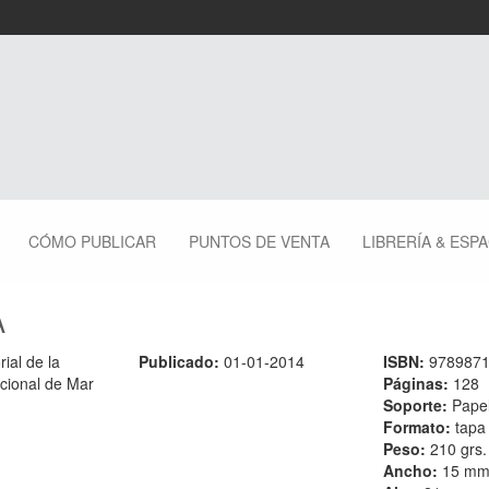
CÓMO PUBLICAR
PUNTOS DE VENTA
LIBRERÍA & ESP
A
rial de la
Publicado:
01-01-2014
ISBN:
978987
cional de Mar
Páginas:
128
Soporte:
Pape
Formato:
tapa
Peso:
210 grs.
Ancho:
15 m