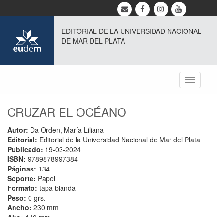
EDITORIAL DE LA UNIVERSIDAD NACIONAL
DE MAR DEL PLATA
Toggle
navigati
CRUZAR EL OCÉANO
Autor:
Da Orden, María Liliana
Editorial:
Editorial de la Universidad Nacional de Mar del Plata
Publicado:
19-03-2024
ISBN:
9789878997384
Páginas:
134
Soporte:
Papel
Formato:
tapa blanda
Peso:
0 grs.
Ancho:
230 mm
Alto:
140 mm