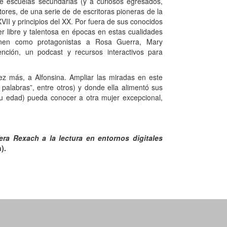
de escuelas secundarias (y a curiosos egresados,
ctores, de una serie de de escritoras pioneras de la
XVII y principios del XX. Por fuera de sus conocidos
r libre y talentosa en épocas en estas cualidades
enen como protagonistas a Rosa Guerra, Mary
ención, un podcast y recursos interactivos para
ez más, a Alfonsina. Ampliar las miradas en este
palabras”, entre otros) y donde ella alimentó sus
su edad) pueda conocer a otra mujer excepcional,
era Rexach a la lectura en entornos digitales
).