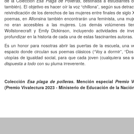
de la Colección
Esa Plaga de Polleras
, destinada a estudiantes 
también). El objetivo es hacer oír la voz “chillona”, según sus detra
reivindicación de los derechos de las mujeres entre finales de siglo 
poemas, en Alfonsina también encontrarán una feminista, una muje
no eran accesibles a las mujeres. Los demás volúmenes ti
Wollstonecraft y Emily Dickinson, incluyendo actividades de inv
profundizar en la historia de cada una de estas fascinantes autoras.
Es un honor para nosotras abrir las puertas de la escuela, una v
espacio donde circulan sus poemas clásicos (“Voy a dormir”, “Dos 
utopías de igualdad social, para que cada joven (cualquiera sea 
dispuesta a todo
con su pluma irreverente.
Colección
Esa plaga de polleras
. Mención especial
Premio V
(Premio Vivalectura 2023 - Ministerio de Educación de la Nación