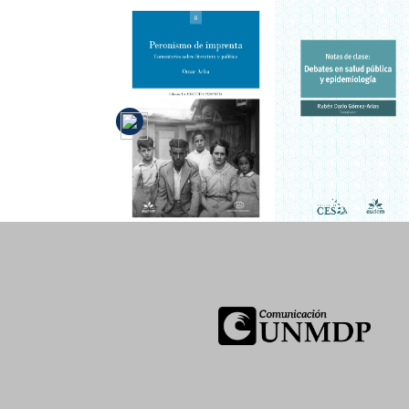
Peronismo
Notas de
de imprenta
clase