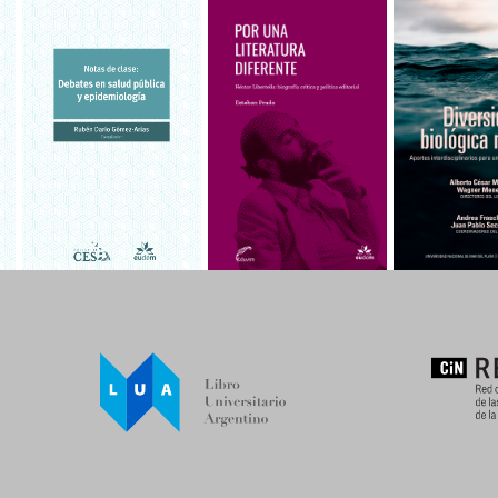
Por una
Divers
Notas de
literatura
biológ
clase
diferente
mari