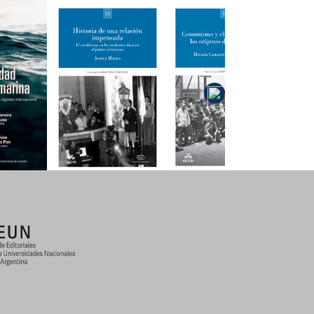
Comunismo
y clase
idad
Historia de
obrera hasta
ica
una relación
los orígenes
na
impensada
del
peronismo