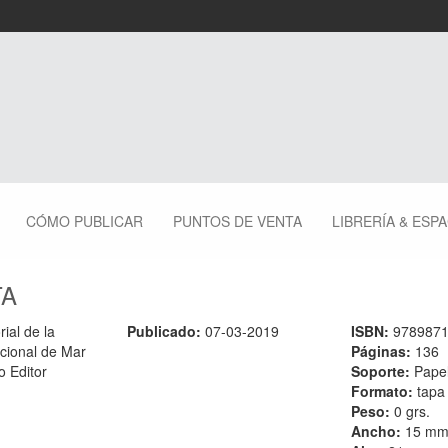
CÓMO PUBLICAR
PUNTOS DE VENTA
LIBRERÍA & ESP
TA
rial de la
Publicado:
07-03-2019
ISBN:
978987
cional de Mar
Páginas:
136
o Editor
Soporte:
Pape
Formato:
tapa
Peso:
0 grs.
Ancho:
15 m