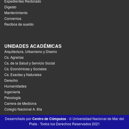
Expedientes Rectorado
Digesto
Mantenimiento
Convenios
Recibos de sueldo
UNIDADES ACADÉMICAS
Arquitectura, Urbanismo y Diseńo
Cs. Agrarias
Cs. de la Salud y Servicio Social
Cs. Económicas y Sociales
Cs. Exactas y Naturales
Derecho
Humanidades
Ingeniería
Psicología
Carrera de Medicina
Colegio Nacional A. Illia
Desarrollado por
Centro de Cómputos
- © Universidad Nacional de Mar del
Plata - Todos los Derechos Reservados 2021